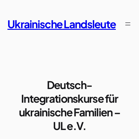
Zum
Inhalt
springen
Ukrainische Landsleute
Deutsch-
Integrationskurse für
ukrainische Familien –
UL e.V.