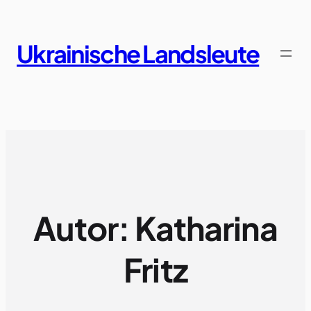
Zum
Inhalt
springen
Ukrainische Landsleute
Autor:
Katharina
Fritz