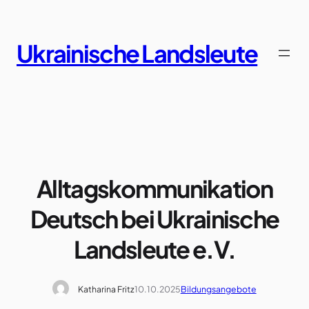
Zum
Inhalt
springen
Ukrainische Landsleute
Alltagskommunikation
Deutsch bei Ukrainische
Landsleute e.V.
Katharina Fritz
10.10.2025
Bildungsangebote