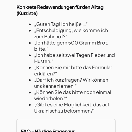
Konkrete Redewendungen für den Alltag
(Kurzliste)
„Guten Tag! Ich heiße …“
„Entschuldigung, wie komme ich
zum Bahnhof?“
„Ich hätte gern 500 Gramm Brot,
bitte.“
„Ich habe seit zwei Tagen Fieber und
Husten.“
„Können Sie mir bitte das Formular
erklären?“
„Darf ich kurz fragen? Wir können
uns kennenlernen.“
„Können Sie das bitte noch einmal
wiederholen?“
„Gibt es eine Möglichkeit, das auf
Ukrainisch zu bekommen?“
FAQ – Häufige Fragen zur