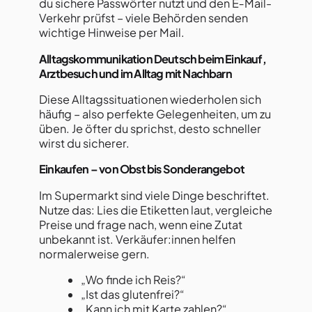
du sichere Passwörter nutzt und den E‑Mail-
Verkehr prüfst – viele Behörden senden
wichtige Hinweise per Mail.
Alltagskommunikation Deutsch beim Einkauf,
Arztbesuch und im Alltag mit Nachbarn
Diese Alltagssituationen wiederholen sich
häufig – also perfekte Gelegenheiten, um zu
üben. Je öfter du sprichst, desto schneller
wirst du sicherer.
Einkaufen – von Obst bis Sonderangebot
Im Supermarkt sind viele Dinge beschriftet.
Nutze das: Lies die Etiketten laut, vergleiche
Preise und frage nach, wenn eine Zutat
unbekannt ist. Verkäufer:innen helfen
normalerweise gern.
„Wo finde ich Reis?“
„Ist das glutenfrei?“
„Kann ich mit Karte zahlen?“